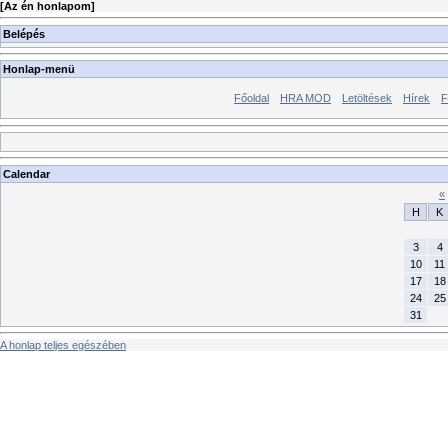
[
Az én honlapom
]
Belépés
Honlap-menü
Főoldal
HRA MOD
Letöltések
Hírek
F
Calendar
«
H
K
3
4
10
11
17
18
24
25
31
A honlap teljes egészében