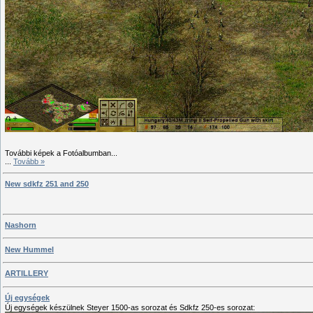
További képek a Fotóalbumban...
...
Tovább »
New sdkfz 251 and 250
Nashorn
New Hummel
ARTILLERY
Új egységek
Új egységek készülnek Steyer 1500-as sorozat és Sdkfz 250-es sorozat: