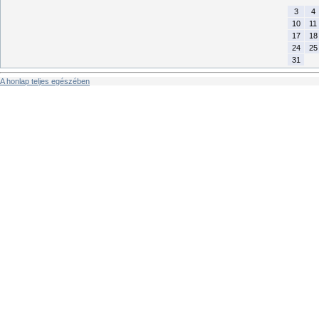
3
4
10
11
17
18
24
25
31
A honlap teljes egészében