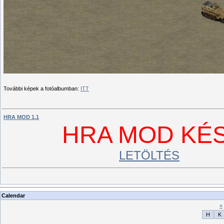
További képek a fotóalbumban:
ITT
HRA MOD 1.1
HRA MOD KÉS
LETÖLTÉS
Calendar
«
H
K