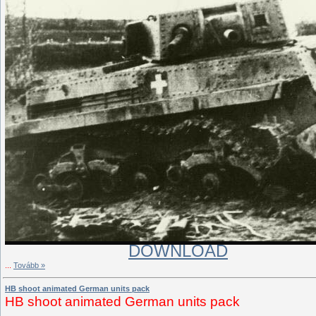
DOWNLOAD
...
Tovább »
HB shoot animated German units pack
HB shoot animated German units pack