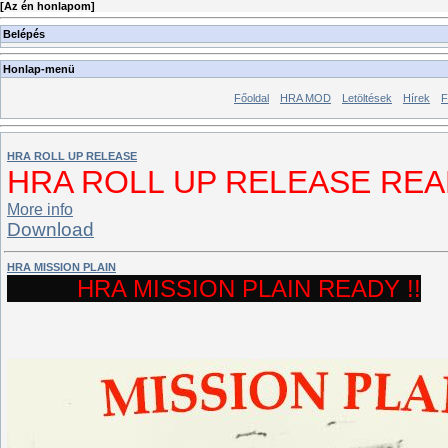
[
Az én honlapom
]
Belépés
Honlap-menü
Főoldal
HRA MOD
Letöltések
Hírek
F
HRA ROLL UP RELEASE
HRA ROLL UP RELEASE READY
More info
Download
HRA MISSION PLAIN
HRA MISSION PLAIN READY !!