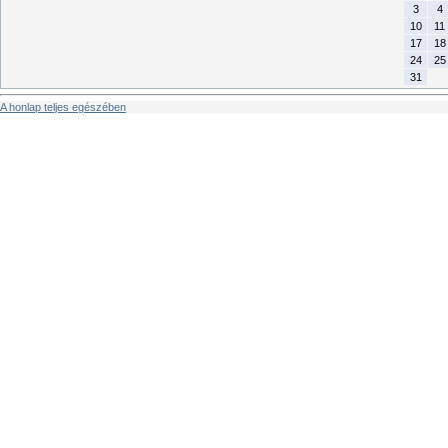
3
4
10
11
17
18
24
25
31
A honlap teljes egészében