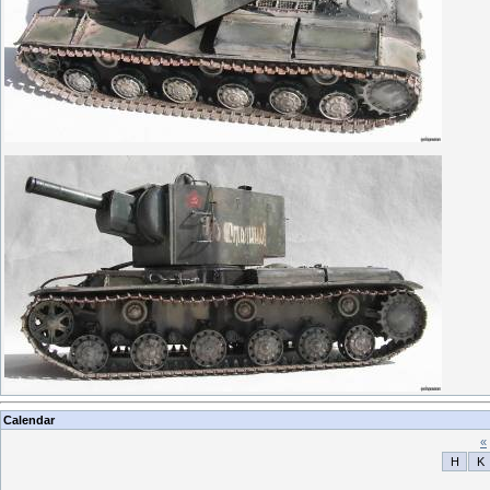
Calendar
«
H
K