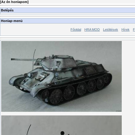
[
Az én honlapom
]
Belépés
Honlap-menü
Főoldal
HRA MOD
Letöltések
Hírek
F